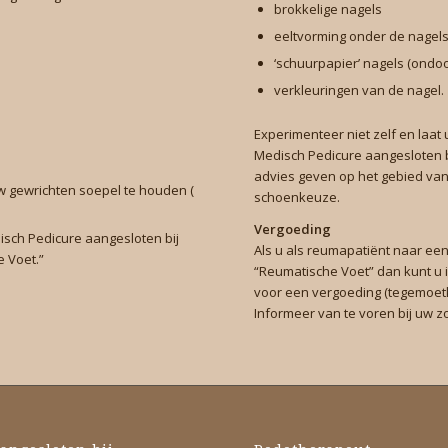
brokkelige nagels
eeltvorming onder de nagel
‘schuurpapier’ nagels (ondoo
verkleuringen van de nagel.
Experimenteer niet zelf en laa
Medisch Pedicure aangesloten b
advies geven op het gebied van
w gewrichten soepel te houden (
schoenkeuze.
Vergoeding
sch Pedicure aangesloten bij
Als u als reumapatiënt naar ee
 Voet.”
“Reumatische Voet” dan kunt u
voor een vergoeding (tegemoet
Informeer van te voren bij uw 