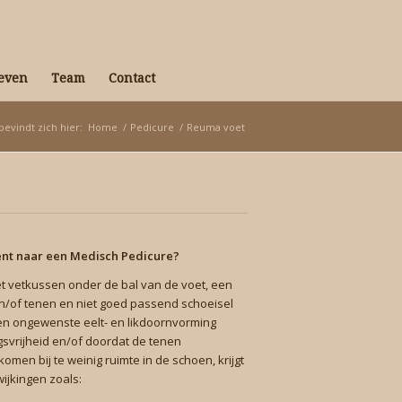
even
Team
Contact
bevindt zich hier:
Home
/
Pedicure
/
Reuma voet
nt naar een Medisch Pedicure?
t vetkussen onder de bal van de voet, een
n/of tenen en niet goed passend schoeisel
en ongewenste eelt- en likdoornvorming
svrijheid en/of doordat de tenen
komen bij te weinig ruimte in de schoen, krijgt
ijkingen zoals: