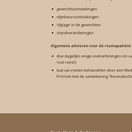
gewrichtsontstekingen
slijmbeursontstekingen
‘slijtage’ in de gewrichten
standveranderingen
Algemene adviezen voor de reumapatiënt:
doe dagelijks enige voetoefeningen om u
‘rust roest’)
laat uw voeten behandelen door een Medi
ProVoet met de aantekening “Reumatische