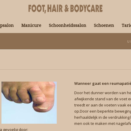
psalon
Manicure
Schoonheidssalon
Schoenen
Tari
U 
Wanneer gaat een reumapatië
Door het dunner worden van he
afwijkende stand van de voet e
treedt er aan de voeten vaak e
op.Door een beperkte beweging
herhaaldelijk in de verdrukking 
men ook te maken met nagelafw
a gevoelig door: